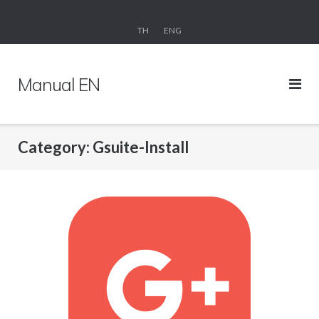
Skip
to
TH
ENG
content
Manual EN
Category: Gsuite-Install