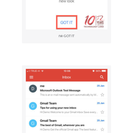
กด GOT IT