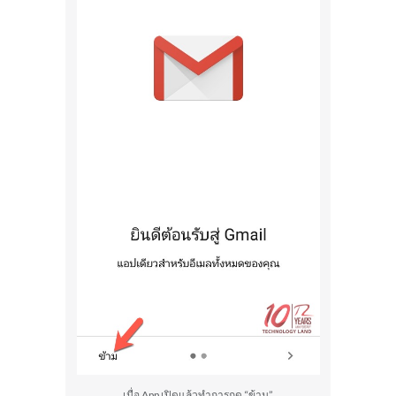
เมื่อ App เปิดแล้วทำการกด “ข้าม”