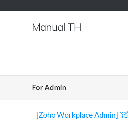
Skip
to
content
Manual TH
For Admin
[Zoho Workplace Admin] วิธีก