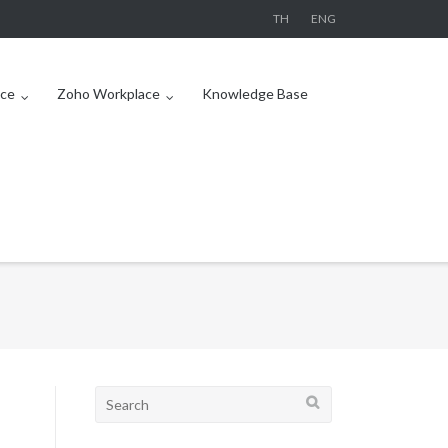
TH
ENG
ce
Zoho Workplace
Knowledge Base
Search
for: